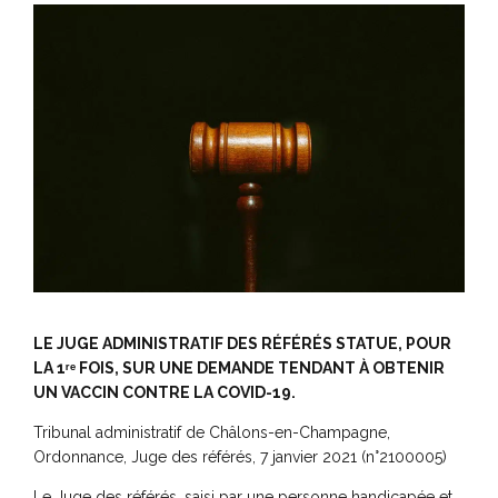
LE JUGE ADMINISTRATIF DES RÉFÉRÉS STATUE, POUR
LA 1ʳᵉ FOIS, SUR UNE DEMANDE TENDANT À OBTENIR
UN VACCIN CONTRE LA COVID-19.
Tribunal administratif de Châlons-en-Champagne,
Ordonnance, Juge des référés, 7 janvier 2021 (n°2100005)
Le Juge des référés, saisi par une personne handicapée et